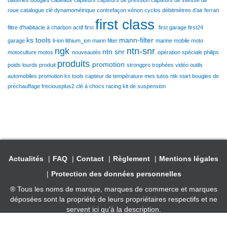
batteries
bougies
cadeaux
capteurs
capteurs de pression
capteurs de vitesse de
roue
catalogue
clé dynamométrique
contrefaçon xénon
cyclos
débitmètres d’air
ferrari
first class
filtre d'habitacle à charbon actif
first
first garage
first24
ks tools
mann-filter
garage
li-ion
lithium_ion
mann filter
marine
mobile
moto
ngk
ntn-snr
ntn snr
motoculture
motos
nouveautés
opération spéciale
philips
produits
promotion
poids lourds
produit
strongpro
trophées
vidéo
outils
automobiles
promotion ks tools
capteur de température
mes tutos ntk
start
bougies de
préchauffage
freciousplus2
clé à chocs racing
kit de suspension
Actualités
FAQ
Contact
Règlement
Mentions légales
Protection des données personnelles
® Tous les noms de marque, marques de commerce et marques
déposées sont la propriété de leurs propriétaires respectifs et ne
servent ici qu'à la description.
Copyright © Niterra France S.A.S