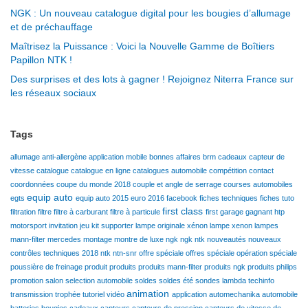
NGK : Un nouveau catalogue digital pour les bougies d’allumage
et de préchauffage
Maîtrisez la Puissance : Voici la Nouvelle Gamme de Boîtiers
Papillon NTK !
Des surprises et des lots à gagner ! Rejoignez Niterra France sur
les réseaux sociaux
Tags
allumage
anti-allergène
application mobile
bonnes affaires
brm
cadeaux
capteur de
vitesse
catalogue
catalogue en ligne
catalogues automobile
compétition
contact
coordonnées
coupe du monde 2018
couple et angle de serrage
courses automobiles
equip auto
egts
equip auto 2015
euro 2016
facebook
fiches techniques
fiches tuto
first class
filtration
filtre
filtre à carburant
filtre à particule
first garage
gagnant
htp
motorsport
invitation
jeu
kit supporter
lampe originale xénon
lampe xenon
lampes
mann-filter
mercedes
montage
montre de luxe
ngk
ngk ntk
nouveautés
nouveaux
contrôles techniques 2018
ntk
ntn-snr
offre spéciale
offres spéciale
opération spéciale
poussière de freinage
produit
produits
produits mann-filter
produits ngk
produits philips
promotion
salon
selection automobile
soldes
soldes été
sondes lambda
techinfo
animation
transmission
trophée
tutoriel
vidéo
application
automechanika
automobile