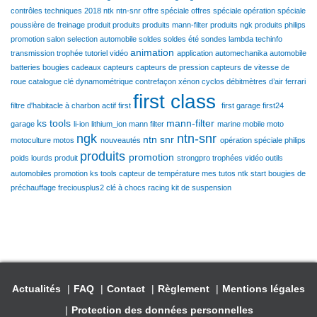
contrôles techniques 2018
ntk
ntn-snr
offre spéciale
offres spéciale
opération spéciale
poussière de freinage
produit
produits
produits mann-filter
produits ngk
produits philips
promotion
salon
selection automobile
soldes
soldes été
sondes lambda
techinfo
animation
transmission
trophée
tutoriel
vidéo
application
automechanika
automobile
batteries
bougies
cadeaux
capteurs
capteurs de pression
capteurs de vitesse de
roue
catalogue
clé dynamométrique
contrefaçon xénon
cyclos
débitmètres d’air
ferrari
first class
filtre d'habitacle à charbon actif
first
first garage
first24
ks tools
mann-filter
garage
li-ion
lithium_ion
mann filter
marine
mobile
moto
ngk
ntn-snr
ntn snr
motoculture
motos
nouveautés
opération spéciale
philips
produits
promotion
poids lourds
produit
strongpro
trophées
vidéo
outils
automobiles
promotion ks tools
capteur de température
mes tutos ntk
start
bougies de
préchauffage
freciousplus2
clé à chocs racing
kit de suspension
Actualités
FAQ
Contact
Règlement
Mentions légales
Protection des données personnelles