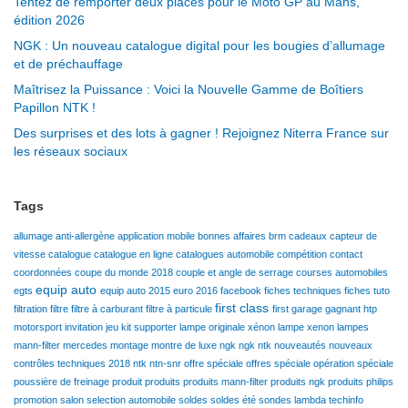
Tentez de remporter deux places pour le Moto GP au Mans,
édition 2026
NGK : Un nouveau catalogue digital pour les bougies d’allumage
et de préchauffage
Maîtrisez la Puissance : Voici la Nouvelle Gamme de Boîtiers
Papillon NTK !
Des surprises et des lots à gagner ! Rejoignez Niterra France sur
les réseaux sociaux
Tags
allumage
anti-allergène
application mobile
bonnes affaires
brm
cadeaux
capteur de
vitesse
catalogue
catalogue en ligne
catalogues automobile
compétition
contact
coordonnées
coupe du monde 2018
couple et angle de serrage
courses automobiles
equip auto
egts
equip auto 2015
euro 2016
facebook
fiches techniques
fiches tuto
first class
filtration
filtre
filtre à carburant
filtre à particule
first garage
gagnant
htp
motorsport
invitation
jeu
kit supporter
lampe originale xénon
lampe xenon
lampes
mann-filter
mercedes
montage
montre de luxe
ngk
ngk ntk
nouveautés
nouveaux
contrôles techniques 2018
ntk
ntn-snr
offre spéciale
offres spéciale
opération spéciale
poussière de freinage
produit
produits
produits mann-filter
produits ngk
produits philips
promotion
salon
selection automobile
soldes
soldes été
sondes lambda
techinfo