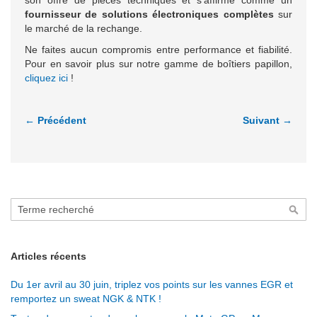
son offre de pièces techniques et s’affirme comme un
fournisseur de solutions électroniques complètes
sur
le marché de la rechange.
Ne faites aucun compromis entre performance et fiabilité.
Pour en savoir plus sur notre gamme de boîtiers papillon,
cliquez ici
!
← Précédent
Suivant →
Rechercher
Rech
Articles récents
Du 1er avril au 30 juin, triplez vos points sur les vannes EGR et
remportez un sweat NGK & NTK !