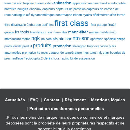
animation
transmission
trophée
tutoriel
vidéo
application
automechanika
automobile
batteries
bougies
cadeaux
capteurs
capteurs de pression
capteurs de vitesse de
roue
catalogue
clé dynamométrique
contrefaçon xénon
cyclos
débitmètres d’air
ferrari
first class
filtre d'habitacle à charbon actif
first
first garage
first24
ks tools
mann-filter
garage
li-ion
lithium_ion
mann filter
marine
mobile
moto
ngk
ntn-snr
ntn snr
motoculture
motos
nouveautés
opération spéciale
philips
produits
promotion
poids lourds
produit
strongpro
trophées
vidéo
outils
automobiles
promotion ks tools
capteur de température
mes tutos ntk
start
bougies de
préchauffage
freciousplus2
clé à chocs racing
kit de suspension
Actualités
FAQ
Contact
Règlement
Mentions légales
Protection des données personnelles
® Tous les noms de marque, marques de commerce et marques
déposées sont la propriété de leurs propriétaires respectifs et ne
servent ici qu'à la description.