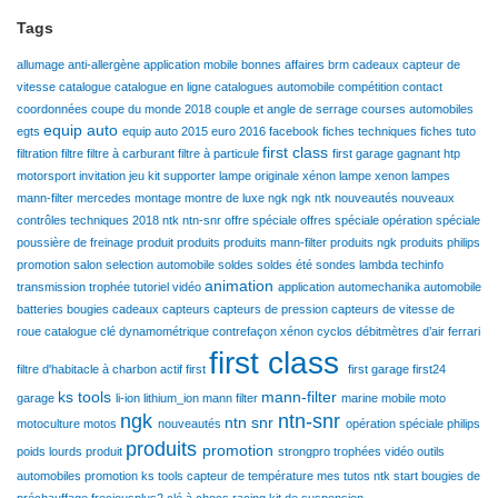
Tags
allumage
anti-allergène
application mobile
bonnes affaires
brm
cadeaux
capteur de
vitesse
catalogue
catalogue en ligne
catalogues automobile
compétition
contact
coordonnées
coupe du monde 2018
couple et angle de serrage
courses automobiles
equip auto
egts
equip auto 2015
euro 2016
facebook
fiches techniques
fiches tuto
first class
filtration
filtre
filtre à carburant
filtre à particule
first garage
gagnant
htp
motorsport
invitation
jeu
kit supporter
lampe originale xénon
lampe xenon
lampes
mann-filter
mercedes
montage
montre de luxe
ngk
ngk ntk
nouveautés
nouveaux
contrôles techniques 2018
ntk
ntn-snr
offre spéciale
offres spéciale
opération spéciale
poussière de freinage
produit
produits
produits mann-filter
produits ngk
produits philips
promotion
salon
selection automobile
soldes
soldes été
sondes lambda
techinfo
animation
transmission
trophée
tutoriel
vidéo
application
automechanika
automobile
batteries
bougies
cadeaux
capteurs
capteurs de pression
capteurs de vitesse de
roue
catalogue
clé dynamométrique
contrefaçon xénon
cyclos
débitmètres d’air
ferrari
first class
filtre d'habitacle à charbon actif
first
first garage
first24
ks tools
mann-filter
garage
li-ion
lithium_ion
mann filter
marine
mobile
moto
ngk
ntn-snr
ntn snr
motoculture
motos
nouveautés
opération spéciale
philips
produits
promotion
poids lourds
produit
strongpro
trophées
vidéo
outils
automobiles
promotion ks tools
capteur de température
mes tutos ntk
start
bougies de
préchauffage
freciousplus2
clé à chocs racing
kit de suspension