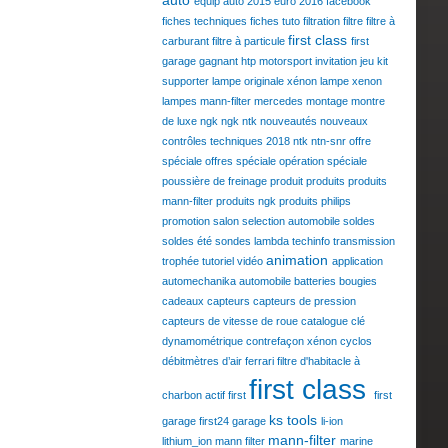
equip auto 2015
euro 2016
facebook
fiches techniques
fiches tuto
filtration
filtre
filtre à
first class
carburant
filtre à particule
first
garage
gagnant
htp motorsport
invitation
jeu
kit
supporter
lampe originale xénon
lampe xenon
lampes
mann-filter
mercedes
montage
montre
de luxe
ngk
ngk ntk
nouveautés
nouveaux
contrôles techniques 2018
ntk
ntn-snr
offre
spéciale
offres spéciale
opération spéciale
poussière de freinage
produit
produits
produits
mann-filter
produits ngk
produits philips
promotion
salon
selection automobile
soldes
soldes été
sondes lambda
techinfo
transmission
animation
trophée
tutoriel
vidéo
application
automechanika
automobile
batteries
bougies
cadeaux
capteurs
capteurs de pression
capteurs de vitesse de roue
catalogue
clé
dynamométrique
contrefaçon xénon
cyclos
débitmètres d’air
ferrari
filtre d'habitacle à
first class
charbon actif
first
first
ks tools
garage
first24
garage
li-ion
mann-filter
lithium_ion
mann filter
marine