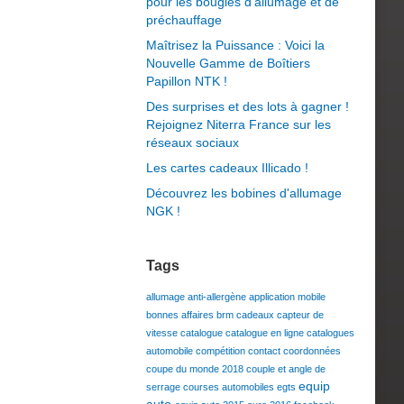
pour les bougies d’allumage et de
préchauffage
Maîtrisez la Puissance : Voici la
Nouvelle Gamme de Boîtiers
Papillon NTK !
Des surprises et des lots à gagner !
Rejoignez Niterra France sur les
réseaux sociaux
Les cartes cadeaux Illicado !
Découvrez les bobines d'allumage
NGK !
Tags
allumage
anti-allergène
application mobile
bonnes affaires
brm
cadeaux
capteur de
vitesse
catalogue
catalogue en ligne
catalogues
automobile
compétition
contact
coordonnées
coupe du monde 2018
couple et angle de
equip
serrage
courses automobiles
egts
auto