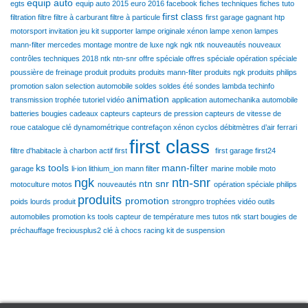
equip auto
egts
equip auto 2015
euro 2016
facebook
fiches techniques
fiches tuto
first class
filtration
filtre
filtre à carburant
filtre à particule
first garage
gagnant
htp
motorsport
invitation
jeu
kit supporter
lampe originale xénon
lampe xenon
lampes
mann-filter
mercedes
montage
montre de luxe
ngk
ngk ntk
nouveautés
nouveaux
contrôles techniques 2018
ntk
ntn-snr
offre spéciale
offres spéciale
opération spéciale
poussière de freinage
produit
produits
produits mann-filter
produits ngk
produits philips
promotion
salon
selection automobile
soldes
soldes été
sondes lambda
techinfo
animation
transmission
trophée
tutoriel
vidéo
application
automechanika
automobile
batteries
bougies
cadeaux
capteurs
capteurs de pression
capteurs de vitesse de
roue
catalogue
clé dynamométrique
contrefaçon xénon
cyclos
débitmètres d’air
ferrari
first class
filtre d'habitacle à charbon actif
first
first garage
first24
ks tools
mann-filter
garage
li-ion
lithium_ion
mann filter
marine
mobile
moto
ngk
ntn-snr
ntn snr
motoculture
motos
nouveautés
opération spéciale
philips
produits
promotion
poids lourds
produit
strongpro
trophées
vidéo
outils
automobiles
promotion ks tools
capteur de température
mes tutos ntk
start
bougies de
préchauffage
freciousplus2
clé à chocs racing
kit de suspension