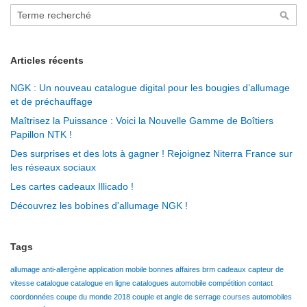
Rechercher
Rech
Articles récents
NGK : Un nouveau catalogue digital pour les bougies d’allumage
et de préchauffage
Maîtrisez la Puissance : Voici la Nouvelle Gamme de Boîtiers
Papillon NTK !
Des surprises et des lots à gagner ! Rejoignez Niterra France sur
les réseaux sociaux
Les cartes cadeaux Illicado !
Découvrez les bobines d'allumage NGK !
Tags
allumage
anti-allergène
application mobile
bonnes affaires
brm
cadeaux
capteur de
vitesse
catalogue
catalogue en ligne
catalogues automobile
compétition
contact
coordonnées
coupe du monde 2018
couple et angle de serrage
courses automobiles