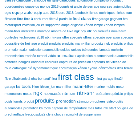
vitesse
catalogue
catalogue en ligne
catalogues automobile
compétition
contact
coordonnées
coupe du monde 2018
couple et angle de serrage
courses automobiles
equip auto
egts
equip auto 2015
euro 2016
facebook
fiches techniques
fiches tuto
first class
filtration
filtre
filtre à carburant
filtre à particule
first garage
gagnant
htp
motorsport
invitation
jeu
kit supporter
lampe originale xénon
lampe xenon
lampes
mann-filter
mercedes
montage
montre de luxe
ngk
ngk ntk
nouveautés
nouveaux
contrôles techniques 2018
ntk
ntn-snr
offre spéciale
offres spéciale
opération spéciale
poussière de freinage
produit
produits
produits mann-filter
produits ngk
produits philips
promotion
salon
selection automobile
soldes
soldes été
sondes lambda
techinfo
animation
transmission
trophée
tutoriel
vidéo
application
automechanika
automobile
batteries
bougies
cadeaux
capteurs
capteurs de pression
capteurs de vitesse de
roue
catalogue
clé dynamométrique
contrefaçon xénon
cyclos
débitmètres d’air
ferrari
first class
filtre d'habitacle à charbon actif
first
first garage
first24
ks tools
mann-filter
garage
li-ion
lithium_ion
mann filter
marine
mobile
moto
ngk
ntn-snr
ntn snr
motoculture
motos
nouveautés
opération spéciale
philips
produits
promotion
poids lourds
produit
strongpro
trophées
vidéo
outils
automobiles
promotion ks tools
capteur de température
mes tutos ntk
start
bougies de
préchauffage
freciousplus2
clé à chocs racing
kit de suspension