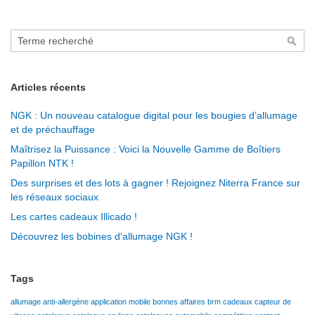
Rechercher
Rech
Articles récents
NGK : Un nouveau catalogue digital pour les bougies d’allumage
et de préchauffage
Maîtrisez la Puissance : Voici la Nouvelle Gamme de Boîtiers
Papillon NTK !
Des surprises et des lots à gagner ! Rejoignez Niterra France sur
les réseaux sociaux
Les cartes cadeaux Illicado !
Découvrez les bobines d'allumage NGK !
Tags
allumage
anti-allergène
application mobile
bonnes affaires
brm
cadeaux
capteur de